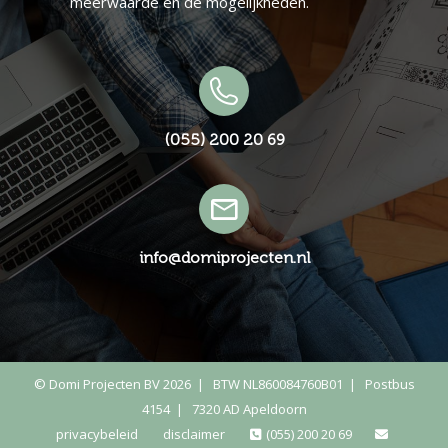
meerwaarde en de mogelijkheden.
(055) 200 20 69
info@domiprojecten.nl
© Domi Projecten BV 2026 | BTW NL860084760B01 | Postbus
4154 | 7320 AD Apeldoorn
privacybeleid
disclaimer
(055) 200 20 69